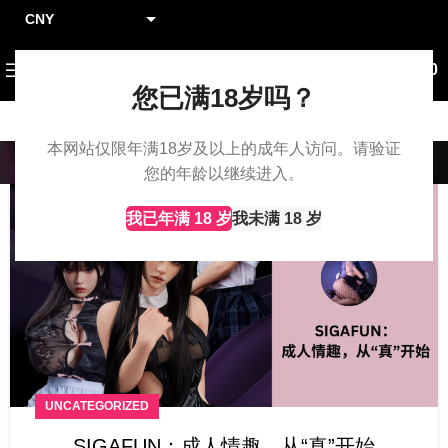
CNY
HKD
0
¥
0.00
TWD
您已满18岁吗？
SGD
本网站仅限年满18岁及以上的成年人访问。请验证
Blog
您的年龄以继续进入。
04
我已年满 18 岁
我未满 18 岁
11 月
UNCATEGORIZED
SIGAFUN：成人情趣，从“真”开始