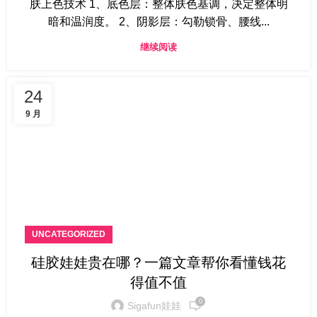
肤上色技术 1、底色层：整体肤色基调，决定整体明
暗和温润度。 2、阴影层：勾勒锁骨、腰线...
继续阅读
24
9 月
UNCATEGORIZED
硅胶娃娃贵在哪？一篇文章帮你看懂钱花
得值不值
0
Sigafun娃娃