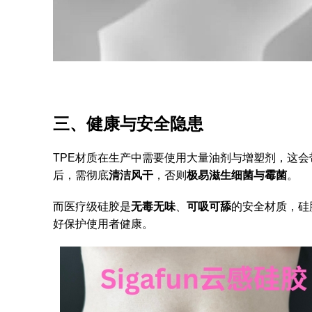
三、健康与安全隐患
TPE材质在生产中需要使用大量油剂与增塑剂，这会
后，需彻底
清洁风干
，否则
极易滋生细菌与霉菌
。
而医疗级硅胶是
无毒无味
、
可吸可舔
的安全材质，硅
好保护使用者健康。