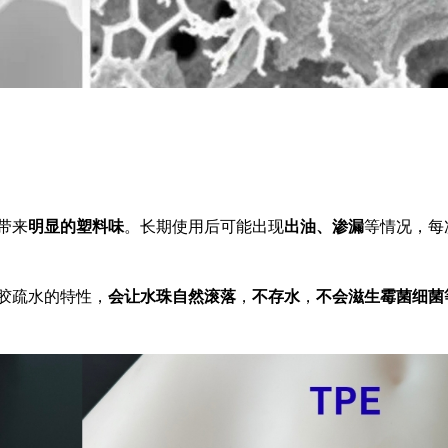
带来
明显的塑料味
。长期使用后可能出现
出油、渗漏
等情况，每
胶疏水的特性，
会让水珠自然滚落
，
不存水
，
不会滋生霉菌细菌