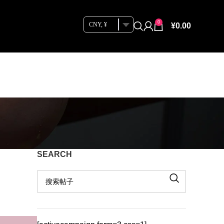
0
CNY, ¥
¥
0.00
SEARCH