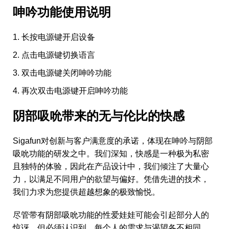
呻吟功能使用说明
长按电源键开启设备
点击电源键切换语言
双击电源键关闭呻吟功能
再次双击电源键开启呻吟功能
阴部吸吮带来的无与伦比的快感
Sigafun对创新与客户满意度的承诺，体现在呻吟与阴部
吸吮功能的研发之中。我们深知，快感是一种极为私密
且独特的体验，因此在产品设计中，我们倾注了大量心
力，以满足不同用户的欲望与偏好。凭借先进的技术，
我们力求为您提供超越想象的极致愉悦。
尽管带有阴部吸吮功能的性爱娃娃可能会引起部分人的
惊讶，但必须认识到，每个人的需求与渴望各不相同。