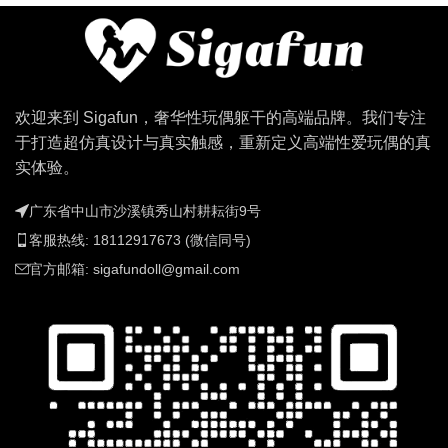
欢迎来到 Sigafun，奢华性玩偶躯干的高端品牌。我们专注
于打造超仿真设计与真实触感，重新定义高端性爱玩偶的真
实体验。
广东省中山市沙溪镇秀山村耕耘街9号
客服热线: 18112917673 (微信同号)
官方邮箱:
sigafundoll@gmail.com