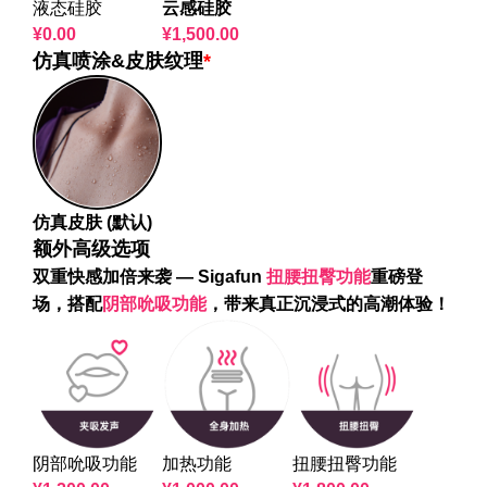
液态硅胶
云感硅胶
¥
0.00
¥
1,500.00
仿真喷涂&皮肤纹理
*
仿真皮肤 (默认)
额外高级选项
双重快感加倍来袭 — Sigafun
扭腰扭臀功能
重磅登
场，搭配
阴部吮吸功能
，带来真正沉浸式的高潮体验！
阴部吮吸功能
加热功能
扭腰扭臀功能