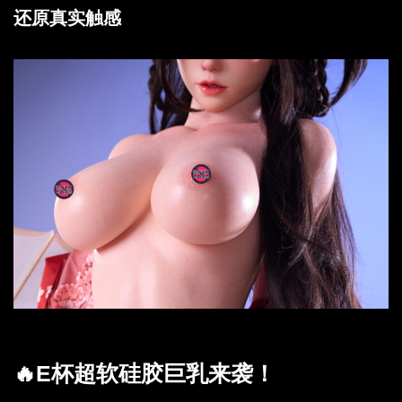
还原真实触感
🔥E杯超软硅胶巨乳来袭！