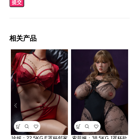
相关产品
珍妮：22.5KG E罩杯邻家
索菲娅：38.5KG J罩杯欲