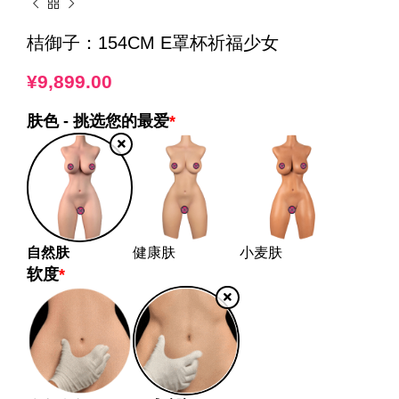
桔御子：154CM E罩杯祈福少女
¥
9,899.00
肤色 - 挑选您的最爱
*
自然肤
健康肤
小麦肤
软度
*