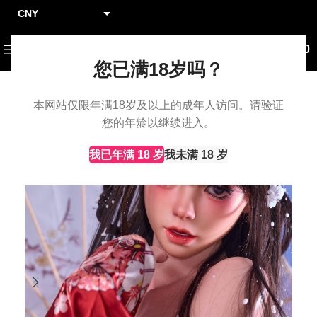
CNY
HKD
0
¥
0.00
TWD
您已满18岁吗？
SGD
本网站仅限年满18岁及以上的成年人访问。请验证
您的年龄以继续进入。
我已年满 18 岁
我未满 18 岁